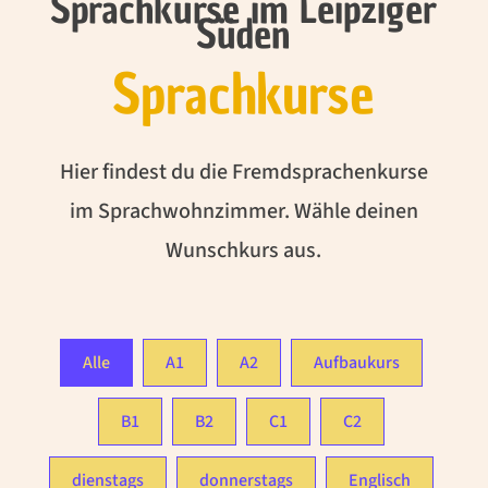
Sprachkurse im Leipziger
Süden
Sprachkurse
Hier findest du die Fremdsprachenkurse
im Sprachwohnzimmer. Wähle deinen
Wunschkurs aus.
Alle
A1
A2
Aufbaukurs
B1
B2
C1
C2
dienstags
donnerstags
Englisch