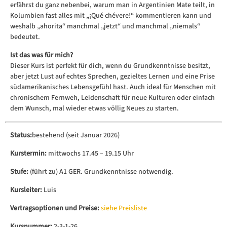
erfährst du ganz nebenbei, warum man in Argentinien Mate teilt, in
Kolumbien fast alles mit „¡Qué chévere!“ kommentieren kann und
weshalb „ahorita“ manchmal „jetzt“ und manchmal „niemals“
bedeutet.
Ist das was für mich?
Dieser Kurs ist perfekt für dich, wenn du Grundkenntnisse besitzt,
aber jetzt Lust auf echtes Sprechen, gezieltes Lernen und eine Prise
südamerikanisches Lebensgefühl hast. Auch ideal für Menschen mit
chronischem Fernweh, Leidenschaft für neue Kulturen oder einfach
dem Wunsch, mal wieder etwas völlig Neues zu starten.
Status:
bestehend (seit Januar 2026)
Kurstermin:
mittwochs 17.45 – 19.15 Uhr
Stufe:
(führt zu) A1 GER. Grundkenntnisse notwendig.
Kursleiter:
Luis
Vertragsoptionen und Preise:
siehe Preisliste
Kursnummer:
2-3-1-26